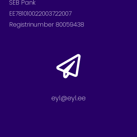
SEB Pank
EE781010022003722007
Registrinumber 80059438
eyl@eyl.ee