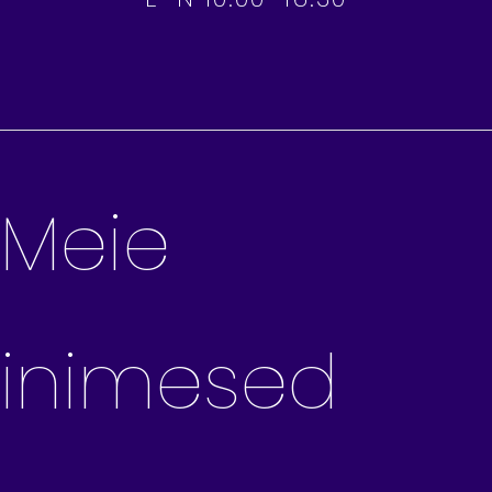
Meie
inimesed