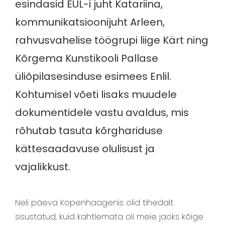
esindasid EÜL-i juht Katariina,
kommunikatsioonijuht Arleen,
rahvusvahelise töögrupi liige Kärt ning
Kõrgema Kunstikooli Pallase
üliõpilasesinduse esimees Enlil.
Kohtumisel võeti lisaks muudele
dokumentidele vastu avaldus, mis
rõhutab tasuta kõrghariduse
kättesaadavuse olulisust ja
vajalikkust.
Neli päeva Kopenhaagenis olid tihedalt
sisustatud, kuid kahtlemata oli meie jaoks kõige