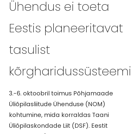
Ühendus ei toeta
Eestis planeeritavat
tasulist
kõrgharidussüsteemi
3.-6. oktoobril toimus Põhjamaade
Üliõpilasliitude Ühenduse (NOM)
kohtumine, mida korraldas Taani
Üliõpilaskondade Liit (DSF). Eestit