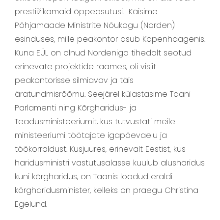
prestiižikamaid õppeasutusi. Käisime
Põhjamaade Ministrite Nõukogu (Norden)
esinduses, mille peakontor asub Kopenhaagenis.
Kuna EÜL on olnud Nordeniga tihedalt seotud
erinevate projektide raames, oli visiit
peakontorisse silmiavav ja täis
äratundmisrõõmu. Seejärel külastasime Taani
Parlamenti ning Kõrgharidus- ja
Teadusministeeriumit, kus tutvustati meile
ministeeriumi töötajate igapäevaelu ja
töökorraldust. Kusjuures, erinevalt Eestist, kus
haridusministri vastutusalasse kuulub alusharidus
kuni kõrgharidus, on Taanis loodud eraldi
kõrgharidusminister, kelleks on praegu Christina
Egelund.