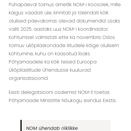
Pühapäeval toimus ametlik NOM-i koosolek, mille
käigus vaadati üle, kinnitati ja täiendati kõik
olulised päevakorras olevad dokumendid. Lisaks
valiti 2025. aastaks uus NOM-i koordinaator.
Kohtumisel valmistati ette ka novembris Oslos
toimuv üliõpilaskondade liitudele kõige olulisem
kohtumine, kuhu on kaasatud lisaks
Põhjamaadele ka kõik teised Euroopa
Üliõpilasliitude Ühendusse kuuluvad
organisatsioonid.
Eesti delegatsiooni osalemist NOM-il toetas
Põhjamaade Ministrite Nõukogu esindus Eestis.
NOM ühendab riiklikke