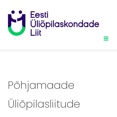
Skip
to
content
Põhjamaade
Üliõpilasliitude