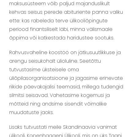
maksusüsteem võib paljud majanduslikult
kehvas seisus perede abituriente panna valiku
ette: kas rabeleda terve ülikooliõpingute
periood finantsiliselt läbi, minna välismaale
õppima või katkestada haridustee sootuks.
Rahvusvaheline koostöö on jätkusuutlikkuse ja
arengu seisukohalt ülioluline. Seetõttu
tutvustasime üksteisele oma
üliõpilasorganisatsioone ja jagasime erinevate
riikide päevakajalisi teemasid, millega tudengid
silmitsi seisavad. Vahetasime kogemusi ja
mõtteid ning andsime sisendit võimalike
muudatuste jaoks.
Lisaks tutvustati meile Skandinaavia vanimat
ülikooli, Kopenhaageni Ülikooli, mis on üks Taani