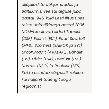
üliõpilasliite põhjamaades ja
Baltikumis. See sai alguse juba
aastal 1946, kuid Eesti liitus ühes
teiste Balti riikidega aastal 2006.
NOM-i kuuluvad liidud Taanist
(DSF), Eestist (EÜL), Fääri Saartelt
(MFS), Soomest (SAMOK ja SYL),
Gröönimaalt (AVALAK), Islandilt
(LIS), Lätist (LSA), Leedust (LSS),
Norrast (NSO) ja Rootsist (SFS).
Kokku esindab võrgustik rohkem
kui miljonit tudengit kogu
regioonist.