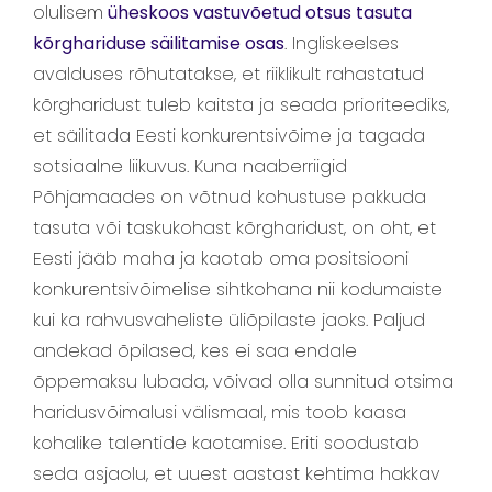
olulisem
üheskoos vastuvõetud otsus tasuta
kõrghariduse säilitamise osas
. Ingliskeelses
avalduses rõhutatakse, et riiklikult rahastatud
kõrgharidust tuleb kaitsta ja seada prioriteediks,
et säilitada Eesti konkurentsivõime ja tagada
sotsiaalne liikuvus. Kuna naaberriigid
Põhjamaades on võtnud kohustuse pakkuda
tasuta või taskukohast kõrgharidust, on oht, et
Eesti jääb maha ja kaotab oma positsiooni
konkurentsivõimelise sihtkohana nii kodumaiste
kui ka rahvusvaheliste üliõpilaste jaoks. Paljud
andekad õpilased, kes ei saa endale
õppemaksu lubada, võivad olla sunnitud otsima
haridusvõimalusi välismaal, mis toob kaasa
kohalike talentide kaotamise. Eriti soodustab
seda asjaolu, et uuest aastast kehtima hakkav